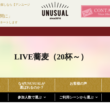
お探しなら【アンユージ
間に」
ィネートします
LIVE蕎麦（20杯～）
なぜUNUSUALが
お客様の声
？
選ばれるのか？
参加人数で選ぶ
ご利用シーンから選ぶ