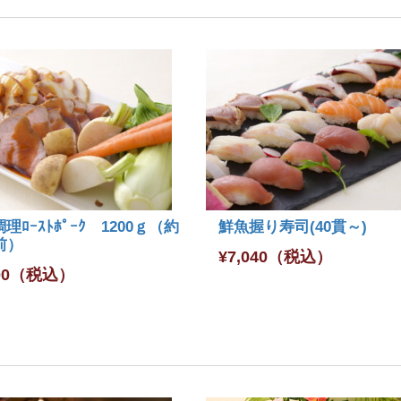
理ﾛｰｽﾄﾎﾟｰｸ 1200ｇ（約
鮮魚握り寿司(40貫～)
前）
¥
7,040
（税込）
00
（税込）