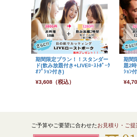
期間限定プラン！！スタンダー
期間
ド(飲み放題付き+LIVEﾛｰｽﾄﾎﾟｰｸ
題2時間
ｵﾌﾟｼｮﾝ付き)
ｼｮﾝ
¥
3,608
（税込）
¥
4,7
ご予算やご要望に合わせた
お見積り・ご提