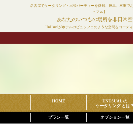
コ
名古屋でケータリング・出張パーティーを愛知、岐阜、三重で
ン
ュアル】
テ
「あなたのいつもの場所を非日常空
ン
UnUsualがホテルのビュッフェのような空間をコーデ
ツ
へ
ス
キ
ッ
プ
HOME
UNUSUAL の
ケータリング とは
プラン一覧
オプション一覧