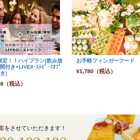
限定！！ハイプラン(飲み放
お手軽フィンガーフード
付き+LIVEﾛｰｽﾄﾋﾞｰﾌｵﾌﾟ
¥
1,780
（税込）
付き)
08
（税込）
案
をさせていただきます！