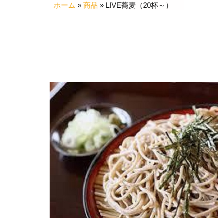
ホーム
»
商品
»
LIVE蕎麦（20杯～）