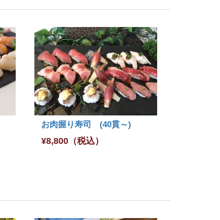
お肉握り寿司 (40貫～)
¥
8,800
（税込）