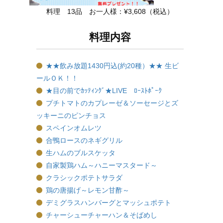
料理 13品 お一人様：
¥
3,608
（税込）
料理内容
★★飲み放題1430円込(約20種）★★ 生ビ
ールＯＫ！！
★目の前でｶｯﾃｨﾝｸﾞ★LIVE ﾛｰｽﾄﾎﾟｰｸ
プチトマトのカプレーゼ＆ソーセージとズ
ッキーニのピンチョス
スペインオムレツ
合鴨ロースのネギグリル
生ハムのブルスケッタ
自家製鶏ハム～ハニーマスタード～
クラシックポテトサラダ
鶏の唐揚げ～レモン甘酢～
デミグラスハンバーグとマッシュポテト
チャーシューチャーハン＆そばめし