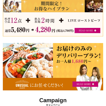
期
ビ
ス
間
ュ
タ
ッ
限
ン
フ
定！
ダ
ェ
お
ー
の
得
ド
よ
な
う
プ
デ
ハ
に！
ラ
リ
イ
ン
バ
プ
リ
ラ
ー
ン
プ
ラ
ン
Campaign
キャンペーン