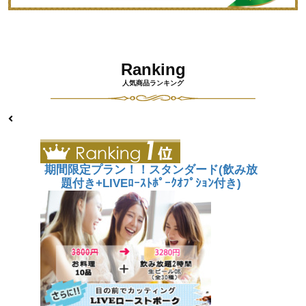
Ranking
人気商品ランキング
期間限定プラン！！スタンダード(飲み放
題付き+LIVEﾛｰｽﾄﾎﾟｰｸｵﾌﾟｼｮﾝ付き)