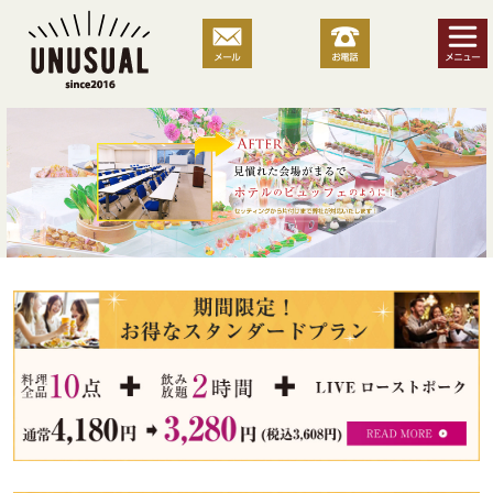
コ
ン
テ
ン
見
ツ
慣
へ
れ
ス
た
キ
会
ッ
場
プ
が
期
ま
間
る
限
で
定！
ホ
お
テ
ル
得
の
な