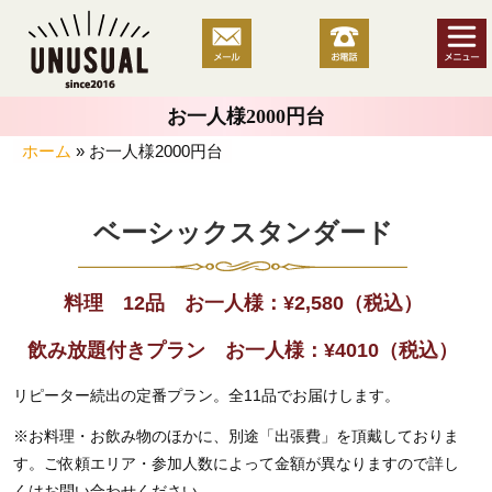
コ
ン
テ
ン
お一人様2000円台
ツ
へ
ホーム
»
お一人様2000円台
ス
キ
ベーシックスタンダード
ッ
プ
料理 12品 お一人様：
¥
2,580
（税込）
飲み放題付きプラン お一人様：
¥4010
（税込）
リピーター続出の定番プラン。全11品でお届けします。
※お料理・お飲み物のほかに、別途「出張費」を頂戴しておりま
す。ご依頼エリア・参加人数によって金額が異なりますので詳し
くはお問い合わせください。