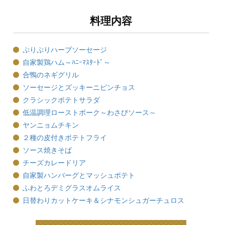
料理内容
ぷりぷりハーブソーセージ
自家製鶏ハム～ﾊﾆｰﾏｽﾀｰﾄﾞ～
合鴨のネギグリル
ソーセージとズッキーニピンチョス
クラシックポテトサラダ
低温調理ローストポーク～わさびソース～
ヤンニョムチキン
２種の皮付きポテトフライ
ソース焼きそば
チーズカレードリア
自家製ハンバーグとマッシュポテト
ふわとろデミグラスオムライス
日替わりカットケーキ＆シナモンシュガーチュロス