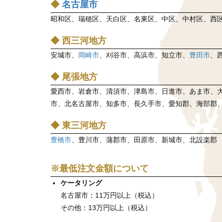
◆
名古屋市
昭和区、瑞穂区、天白区、名東区、中区、中村区、西
◆ 西三河地方
安城市、
岡崎市
、刈谷市、高浜市、知立市、
豊田市
、
◆ 尾張地方
愛西市、岩倉市、清須市、津島市、日進市、あま市、
市、北名古屋市、知多市、長久手市、愛知郡、海部郡
◆ 東三河地方
豊橋市
、豊川市、蒲郡市、田原市、新城市、北設楽郡
※最低注文金額について
ケータリング
名古屋市：11万円以上（税込）
その他：13万円以上（税込）