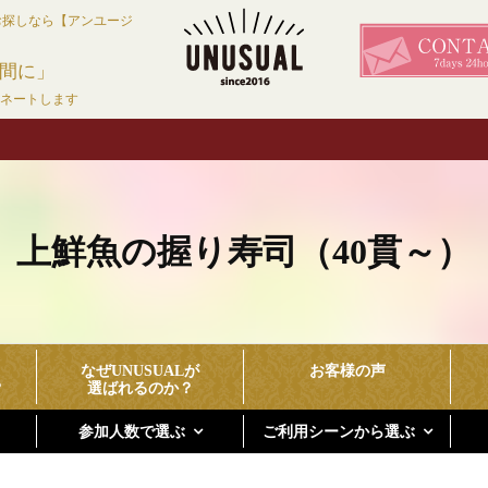
お探しなら【アンユージ
間に」
ィネートします
上鮮魚の握り寿司（40貫～）
なぜUNUSUALが
お客様の声
？
選ばれるのか？
参加人数で選ぶ
ご利用シーンから選ぶ