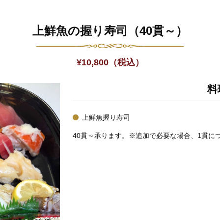
上鮮魚の握り寿司（40貫～）
¥
10,800
（税込）
料
上鮮魚握り寿司
40貫～承ります。※追加で必要な場合、1貫に