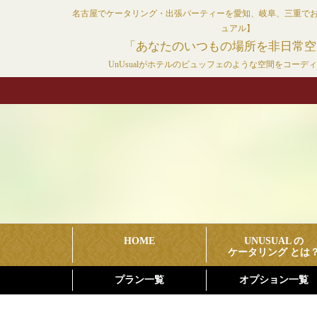
コ
名古屋でケータリング・出張パーティーを愛知、岐阜、三重で
ン
ュアル】
テ
「あなたのいつもの場所を非日常空
ン
UnUsualがホテルのビュッフェのような空間をコーデ
ツ
へ
ス
キ
ッ
プ
HOME
UNUSUAL の
ケータリング とは
プラン一覧
オプション一覧