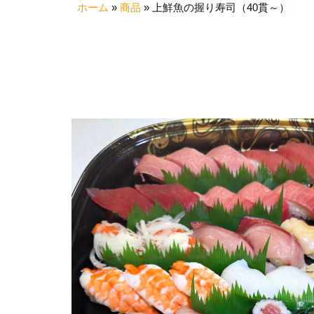
ホーム
»
商品
»
上鮮魚の握り寿司（40貫～）