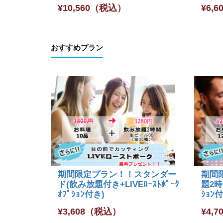
¥
10,560
（税込）
¥
6,6
おすすめプラン
期間限定プラン！！スタンダー
期間
ド(飲み放題付き+LIVEﾛｰｽﾄﾎﾟｰｸ
題2時間
ｵﾌﾟｼｮﾝ付き)
ｼｮﾝ
¥
3,608
（税込）
¥
4,7