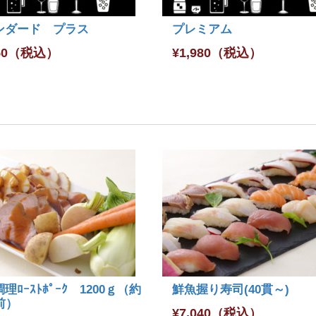
ンダード プラス
プレミアム
50
（税込）
¥
1,980
（税込）
理ﾛｰｽﾄﾎﾟｰｸ 1200ｇ（約
鮮魚握り寿司(40貫～)
前）
¥
7,040
（税込）