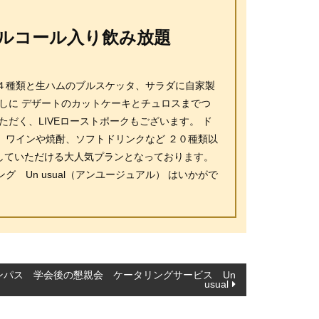
ルコール入り飲み放題
４種類と生ハムのブルスケッタ、サラダに自家製
しに デザートのカットケーキとチュロスまでつ
だく、LIVEローストポークもございます。 ド
、ワインや焼酎、ソフトドリンクなど ２０種類以
していただける大人気プランとなっております。
Un usual（アンユージュアル） はいかがで
ンパス 学会後の懇親会 ケータリングサービス Un
usual