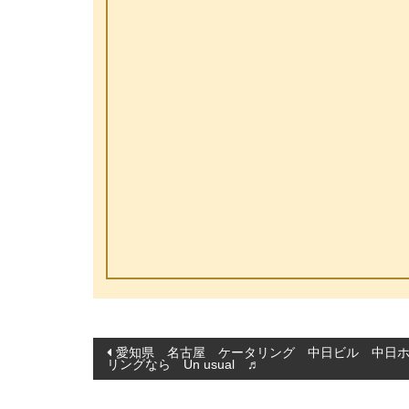
投
愛知県 名古屋 ケータリング 中日ビル 中日
リングなら Un usual ♬
稿
ナ