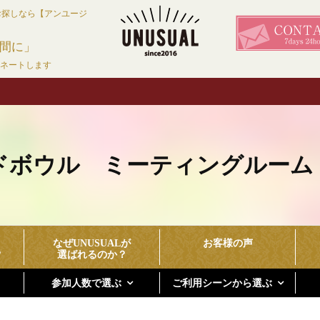
お探しなら【アンユージ
間に」
ィネートします
ボウル ミーティングルーム ケー
なぜUNUSUALが
お客様の声
？
選ばれるのか？
参加人数で選ぶ
ご利用シーンから選ぶ