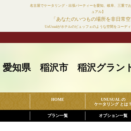
コ
名古屋でケータリング・出張パーティーを愛知、岐阜、三重で
ン
ュアル】
テ
「あなたのいつもの場所を非日常空
ン
UnUsualがホテルのビュッフェのような空間をコーデ
ツ
へ
ス
キ
ッ
愛知県 稲沢市 稲沢グランド
プ
HOME
UNUSUAL の
ケータリング とは
プラン一覧
オプション一覧