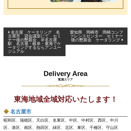
投
名古屋 ケータリング 名
愛知県 岡崎市 岡崎コンフ
古屋市 貸会議室にて セミ
ァレンスセンター セミナー
稿
ナー後の懇親会 ＠名古屋
後の懇親会 ケータリング
駅 名古屋・岐阜・東海でケ
ナ
ータリングするならアンユー
ジュアル
ビ
ゲ
ー
Delivery Area
シ
配達エリア
ョ
ン
東海地域全域対応いたします！
◆
名古屋市
昭和区、瑞穂区、天白区、名東区、中区、中村区、西区、中川
区、港区、南区、熱田区、緑区、北区、東区、千種区、守山区