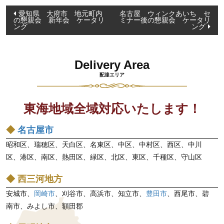
投
愛知県 大府市 地元町内
名古屋 ウィンクあいち セ
の懇親会 新年会 ケータリ
ミナー後の懇親会 ケータリ
稿
ング
ング
ナ
ビ
Delivery Area
ゲ
配達エリア
ー
シ
東海地域全域対応いたします！
ョ
ン
◆
名古屋市
昭和区、瑞穂区、天白区、名東区、中区、中村区、西区、中川
区、港区、南区、熱田区、緑区、北区、東区、千種区、守山区
◆ 西三河地方
安城市、
岡崎市
、刈谷市、高浜市、知立市、
豊田市
、西尾市、碧
南市、みよし市、額田郡