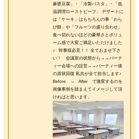
麻婆豆腐」・「冷製パスタ」・「低
温調理ローストビーフ」 デザートに
は「ケーキ」はもちろんの事「わら
び餅」や「フルーツの盛り合わせ」
食べ切れないほどの豪華さとボリュ
ーム感で大変ご満足いただけました
♪ 幹事様必見！！ 全ておませ下さ
い！ 会議室の状態から→→パーテ
ィー会場への設営→→パーティー後
の原状回復 私共が全て担当します♪
Before → After で激変するのを
画像事例を踏まえてイメージして頂
ければと思います。