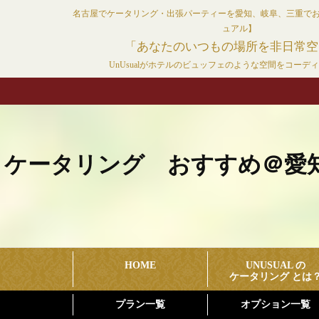
コ
名古屋でケータリング・出張パーティーを愛知、岐阜、三重で
ン
ュアル】
テ
「あなたのいつもの場所を非日常空
ン
UnUsualがホテルのビュッフェのような空間をコーデ
ツ
へ
ス
キ
ッ
ケータリング おすすめ＠愛
プ
HOME
UNUSUAL の
ケータリング とは
プラン一覧
オプション一覧