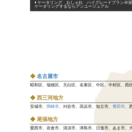
投
ケータリング おしゃれ ハイグレードプラン＠
ケータリングするならアンユージュアル
稿
ナ
ビ
ゲ
ー
シ
ョ
ン
◆
名古屋市
昭和区、瑞穂区、天白区、名東区、中区、中村区、西
◆ 西三河地方
安城市、
岡崎市
、刈谷市、高浜市、知立市、
豊田市
、
◆ 尾張地方
愛西市、岩倉市、清須市、津島市、日進市、あま市、