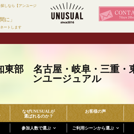
お探しなら【アンユージ
間に」
ィネートします
知東部 名古屋・岐阜・三重・
ンユージュアル
なぜUNUSUALが
お客様の声
？
選ばれるのか？
参加人数で選ぶ
ご利用シーンから選ぶ