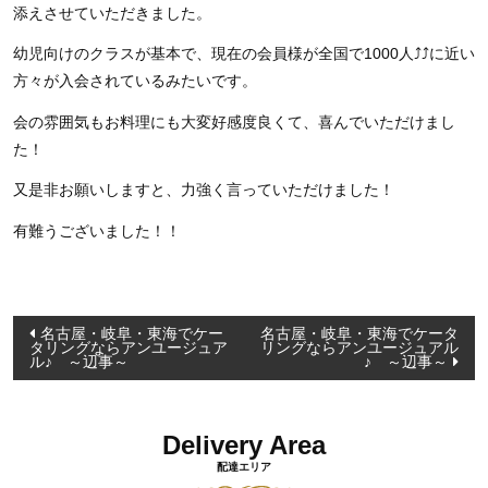
添えさせていただきました。
幼児向けのクラスが基本で、現在の会員様が全国で1000人⤴⤴に近い
方々が入会されているみたいです。
会の雰囲気もお料理にも大変好感度良くて、喜んでいただけまし
た！
又是非お願いしますと、力強く言っていただけました！
有難うございました！！
投
名古屋・岐阜・東海でケー
名古屋・岐阜・東海でケータ
タリングならアンユージュア
リングならアンユージュアル
稿
ル♪ ～辺事～
♪ ～辺事～
ナ
ビ
Delivery Area
ゲ
配達エリア
ー