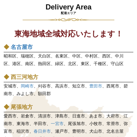
ビ
Delivery Area
ゲ
配達エリア
ー
シ
東海地域全域対応いたします！
ョ
ン
◆
名古屋市
昭和区、瑞穂区、天白区、名東区、中区、中村区、西区、中川
区、港区、南区、熱田区、緑区、北区、東区、千種区、守山区
◆ 西三河地方
安城市、
岡崎市
、刈谷市、高浜市、知立市、
豊田市
、西尾市、碧
南市、みよし市、額田郡
◆ 尾張地方
愛西市、岩倉市、清須市、津島市、日進市、あま市、大府市、江
南市、東海市、半田市、
一宮市
、尾張旭市、小牧市、常滑市、弥
富市、稲沢市、
春日井市
、瀬戸市、豊明市、犬山市、北名古屋