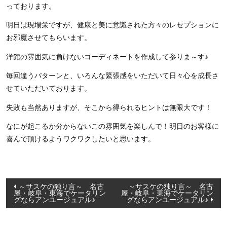
っております。
明日は現場栄ですが、健康と美に意識された方々のレセプションに
お邪魔させてもらいます。
洋館の雰囲気に負けないコーディネートを作成して参りま～す♪
毎回違うパターンと、いろんな緊張感をいただいて日々心を成長さ
せていただいております。
失敗も当然ありますが、そこから得られるヒントは無限大です！
なにが起こるか分からないこの雰囲気を楽しんで！明日のお客様に
喜んで頂けるようワクワクしたいと思います。
投
～サスケの独り言～ 名古
～サスケの独り言～ 名古
屋・岐阜・東海でケータリン
屋・岐阜・東海でケータリン
稿
グならアンユージュアル♪
グならアンユージュアル♪
ナ