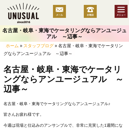
コ
ン
テ
ン
名古屋・岐阜・東海でケータリングならアンユージュ
ツ
アル ～辺事～
へ
ホーム
»
スタッフブログ
»
名古屋・岐阜・東海でケータリン
ス
グならアンユージュアル ～辺事～
キ
ッ
名古屋・岐阜・東海でケータリ
プ
ングならアンユージュアル ～
辺事～
名古屋・岐阜・東海でケータリングならアンユージュアル♪
皆さんお疲れ様です。
今週は現場と仕込みのアンサンブルで、非常に充実した1週間にな