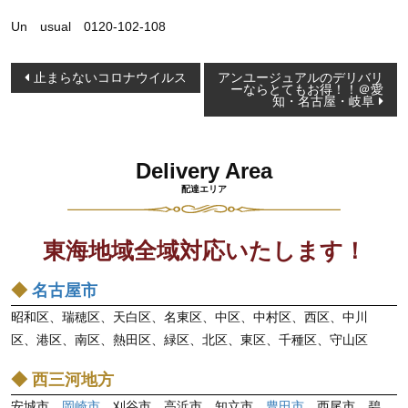
Un usual 0120-102-108
投
止まらないコロナウイルス
アンユージュアルのデリバリ
ーならとてもお得！！＠愛
稿
知・名古屋・岐阜
ナ
ビ
Delivery Area
ゲ
配達エリア
ー
シ
東海地域全域対応いたします！
ョ
ン
◆
名古屋市
昭和区、瑞穂区、天白区、名東区、中区、中村区、西区、中川
区、港区、南区、熱田区、緑区、北区、東区、千種区、守山区
◆ 西三河地方
安城市、
岡崎市
、刈谷市、高浜市、知立市、
豊田市
、西尾市、碧