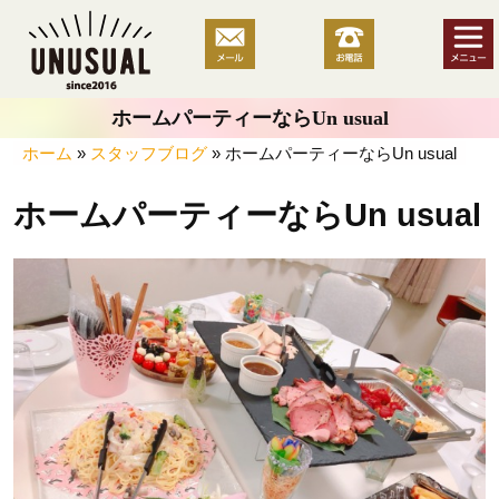
コ
ン
テ
ン
ホームパーティーならUn usual
ツ
へ
ホーム
»
スタッフブログ
»
ホームパーティーならUn usual
ス
ホームパーティーならUn usual
キ
ッ
プ