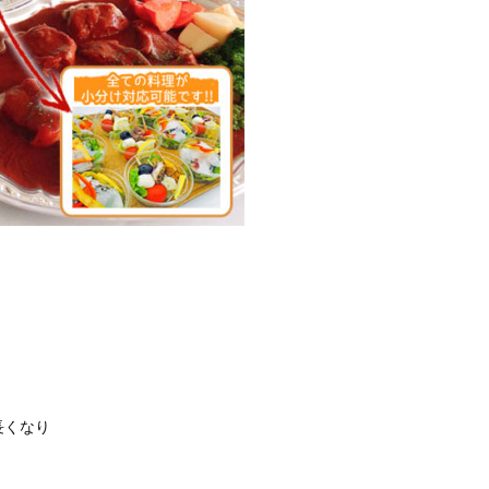
長くなり
。