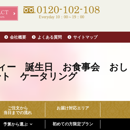
Everyday 10：00～19：00
会社概要
よくある質問
サイトマップ
ィー 誕生日 お食事会 おし
ート ケータリング
ご注文から
お届け対応エリア
当日までの流れ
初めての方限定プラン
予算から選ぶ