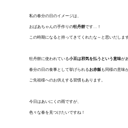
私の春分の日のイメージは、
おばあちゃんの手作りの
牡丹餅
です…！
この時期になると持ってきてくれたな～と思いだしま
牡丹餅に使われている
小豆は邪気を払うという意味
が
春分の日の食事として挙げられる
お赤飯
も同様の意味
ご先祖様へのお供えする習慣もあります。
今日はあいにくの雨ですが、
色々な春を見つけたいですね！