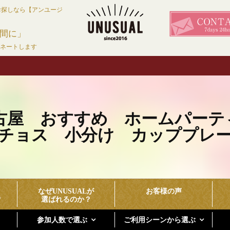
お探しなら【アンユージ
間に」
ィネートします
古屋 おすすめ ホームパーテ
チョス 小分け カッププレ
なぜUNUSUALが
お客様の声
？
選ばれるのか？
参加人数で選ぶ
ご利用シーンから選ぶ