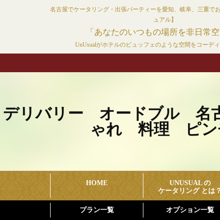
コ
名古屋でケータリング・出張パーティーを愛知、岐阜、三重で
ン
ュアル】
テ
「あなたのいつもの場所を非日常空
ン
UnUsualがホテルのビュッフェのような空間をコーデ
ツ
へ
ス
キ
ッ
デリバリー オードブル 名
プ
ゃれ 料理 ピン
HOME
UNUSUAL の
ケータリング とは
プラン一覧
オプション一覧