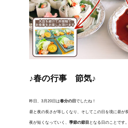
♪春の行事 節気♪
昨日、3月20日は
春分の日
でしたね！
昼と夜の長さが等しくなり、そしてこの日を境に昼が
夜が短くなっていく、
季節の節目
となる日のことです