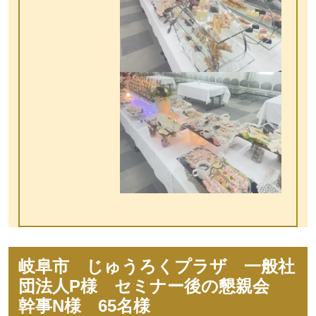
岐阜市 じゅうろくプラザ 一般社
団法人P様 セミナー後の懇親会
幹事N様 65名様