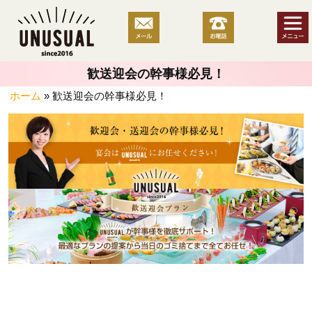
コ
ン
テ
ン
歓送迎会の幹事様必見！
ツ
へ
ホーム
»
歓送迎会の幹事様必見！
ス
キ
ッ
プ