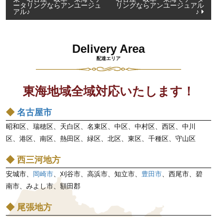
稿
ータリングならアンユージュ
リングならアンユージュアル
アル♪
♪
ナ
ビ
ゲ
Delivery Area
ー
配達エリア
シ
ョ
東海地域全域対応いたします！
ン
◆
名古屋市
昭和区、瑞穂区、天白区、名東区、中区、中村区、西区、中川
区、港区、南区、熱田区、緑区、北区、東区、千種区、守山区
◆ 西三河地方
安城市、
岡崎市
、刈谷市、高浜市、知立市、
豊田市
、西尾市、碧
南市、みよし市、額田郡
◆ 尾張地方