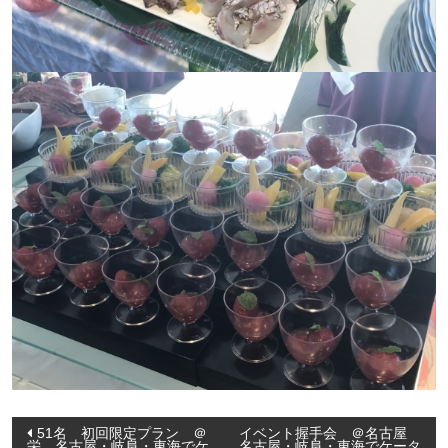
投
51名 初回限定プラン ＠
イベント握手会 ＠名古屋
栄 名古屋・岐阜・東海でケ
名古屋・岐阜・東海でケータ