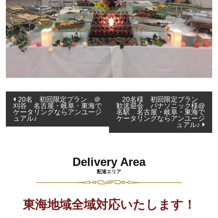
投
20名 初回限定プラン ＠
20名様 初回限定プラン
刈谷 名古屋・岐阜・東海で
歓送迎会 パナソニック様@
稿
ケータリングならアンユージ
名駅 名古屋・岐阜・東海で
ュアル♪
ケータリングならアンユージ
ナ
ュアル♪
ビ
ゲ
Delivery Area
ー
配達エリア
シ
ョ
東海地域全域対応いたします！
ン