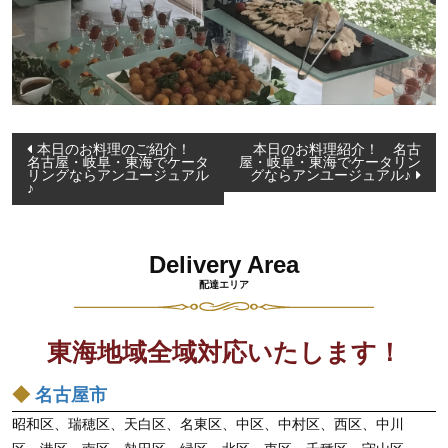
投
本日のお料理のご紹介！
本日のお料理紹介！ 名古
名古屋・岐阜・東海でケータ
屋・岐阜・東海でケータリン
稿
リングならアンユージュアル
グならアンユージュアル♪
♪
ナ
ビ
ゲ
Delivery Area
ー
配達エリア
シ
ョ
東海地域全域対応いたします！
ン
◆
名古屋市
昭和区、瑞穂区、天白区、名東区、中区、中村区、西区、中川