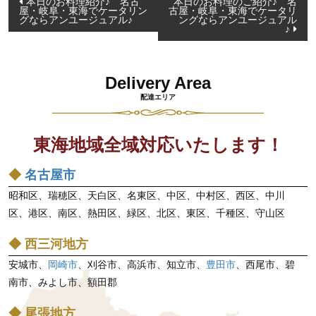
本日のお料理紹介♪ 名古
本日のお料理のご紹介♪ 名
屋・岐阜・東海でケータリン
古屋・岐阜・東海でケータリ
稿
グならアンユージュアル♪
ングならアンユージュアル
♪
ナ
ビ
ゲ
Delivery Area
ー
配達エリア
シ
ョ
東海地域全域対応いたします！
ン
◆
名古屋市
昭和区、瑞穂区、天白区、名東区、中区、中村区、西区、中川
区、港区、南区、熱田区、緑区、北区、東区、千種区、守山区
◆ 西三河地方
安城市、
岡崎市
、刈谷市、高浜市、知立市、
豊田市
、西尾市、碧
南市、みよし市、額田郡
◆ 尾張地方