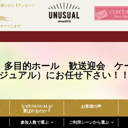
お探しなら【アンユージ
間に」
ィネートします
多目的ホール 歓送迎会 ケータリ
ジュアル）にお任せ下さい！
なぜUNUSUALが
お客様の声
？
選ばれるのか？
参加人数で選ぶ
ご利用シーンから選ぶ