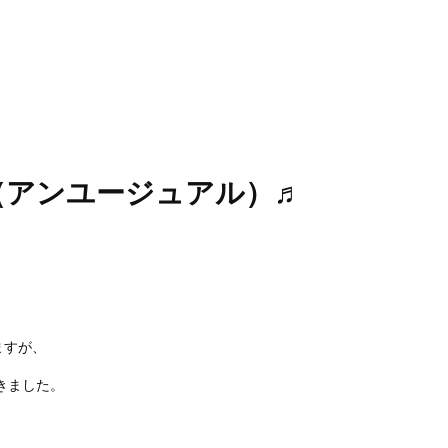
l（アンユージュアル）♬
ますが、
きました。