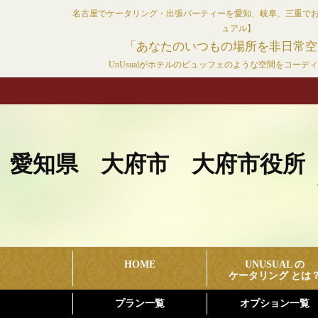
コ
名古屋でケータリング・出張パーティーを愛知、岐阜、三重で
ン
ュアル】
テ
「あなたのいつもの場所を非日常空
ン
UnUsualがホテルのビュッフェのような空間をコーデ
ツ
へ
ス
キ
ッ
愛知県 大府市 大府市役所 
プ
HOME
UNUSUAL の
ケータリング とは
プラン一覧
オプション一覧