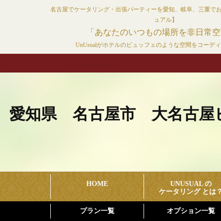
コ
名古屋でケータリング・出張パーティーを愛知、岐阜、三重で
ン
ュアル】
テ
「あなたのいつもの場所を非日常空
ン
UnUsualがホテルのビュッフェのような空間をコーデ
ツ
へ
ス
キ
ッ
愛知県 名古屋市 大名古屋
プ
HOME
UNUSUAL の
ケータリング とは
プラン一覧
オプション一覧