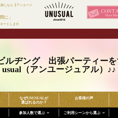
お探しなら【アンユージ
間に」
ィネートします
ビルヂング 出張パーティーを
usual（アンユージュアル）♪♪
なぜUNUSUALが
お客様の声
？
選ばれるのか？
参加人数で選ぶ
ご利用シーンから選ぶ