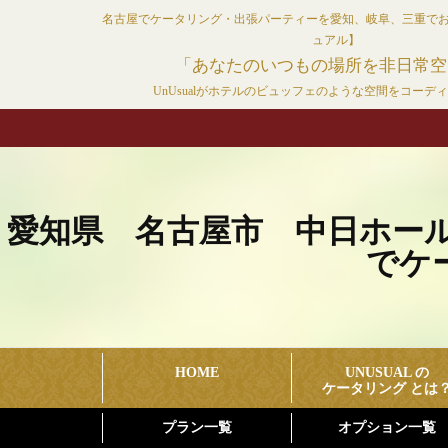
コ
名古屋でケータリング・出張パーティーを愛知、岐阜、三重で
ン
ュアル】
テ
「あなたのいつもの場所を非日常空
ン
UnUsualがホテルのビュッフェのような空間をコーデ
ツ
へ
ス
キ
ッ
愛知県 名古屋市 中日ホー
プ
でケー
HOME
UNUSUAL の
ケータリング とは
プラン一覧
オプション一覧