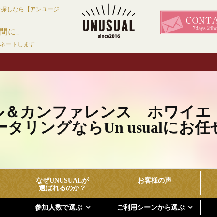
お探しなら【アンユージ
間に」
ィネートします
ル＆カンファレンス ホワイエ
タリングならUn usualにお
なぜUNUSUALが
お客様の声
？
選ばれるのか？
参加人数で選ぶ
ご利用シーンから選ぶ