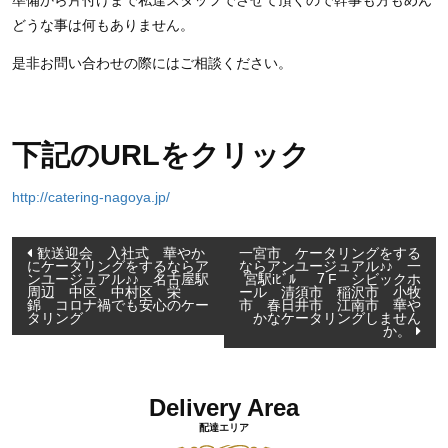
準備から片付けまで私達スタッフでさせて頂くので幹事も方もめん
どうな事は何もありません。
是非お問い合わせの際にはご相談ください。
下記のURLをクリック
http://catering-nagoya.jp/
投
歓送迎会 入社式 華やか
一宮市 ケータリングをする
にケータリングをするならア
ならアンユージュアル♪♪ 一
稿
ンユージュアル♪♪ 名古屋駅
宮駅iﾋﾞﾙ ７F シビックホ
周辺 中区 中村区 栄
ール 清須市 稲沢市 小牧
ナ
錦 コロナ禍でも安心のケー
市 春日井市 江南市 華や
タリング
かなケータリングしません
ビ
か。
ゲ
ー
Delivery Area
シ
配達エリア
ョ