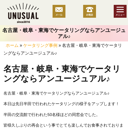
コ
ン
テ
ン
名古屋・岐阜・東海でケータリングならアンユージュ
ツ
アル♪
へ
ホーム
»
ケータリング事例
»
名古屋・岐阜・東海でケータリ
ス
ングならアンユージュアル♪
キ
ッ
名古屋・岐阜・東海でケータリ
プ
ングならアンユージュアル♪
名古屋・岐阜・東海でケータリングならアンユージュアル♪
本日は先日半田で行われたケータリングの様子をアップします！
半田の交流館で行われた50名様ほどの同窓会でした。
皆様久しぶりの再会という事でとても楽しんでお食事されておりま