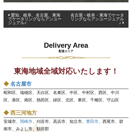
投
愛知、岐阜、名古屋、東海
名古屋・岐阜・東海でケータ
でケータリングならアンユー
リングならアンユージュアル
稿
ジュアル♪
♪
ナ
ビ
Delivery Area
ゲ
配達エリア
ー
シ
東海地域全域対応いたします！
ョ
ン
◆
名古屋市
昭和区、瑞穂区、天白区、名東区、中区、中村区、西区、中川
区、港区、南区、熱田区、緑区、北区、東区、千種区、守山区
◆ 西三河地方
安城市、
岡崎市
、刈谷市、高浜市、知立市、
豊田市
、西尾市、碧
南市、みよし市、額田郡