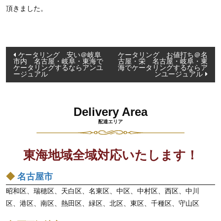
頂きました。
投
ケータリング 安い＠岐阜
ケータリング お値打ち＠名
市内 名古屋・岐阜・東海で
古屋・栄 名古屋・岐阜・東
稿
ケータリングするならアンユ
海でケータリングするならア
ージュアル
ンユージュアル
ナ
ビ
ゲ
Delivery Area
ー
配達エリア
シ
ョ
東海地域全域対応いたします！
ン
◆
名古屋市
昭和区、瑞穂区、天白区、名東区、中区、中村区、西区、中川
区、港区、南区、熱田区、緑区、北区、東区、千種区、守山区