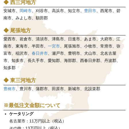
◆ 西三河地方
安城市、
岡崎市
、刈谷市、高浜市、知立市、
豊田市
、西尾市、碧
南市、みよし市、額田郡
◆ 尾張地方
愛西市、岩倉市、清須市、津島市、日進市、あま市、大府市、江
南市、東海市、半田市、
一宮市
、尾張旭市、小牧市、常滑市、弥
富市、稲沢市、
春日井市
、瀬戸市、豊明市、犬山市、北名古屋
市、知多市、長久手市、愛知郡、海部郡、西春日井郡、丹波郡、
知多郡
◆ 東三河地方
豊橋市
、豊川市、蒲郡市、田原市、新城市、北設楽郡
※最低注文金額について
ケータリング
名古屋市：11万円以上（税込）
その他：13万円以上（税込）