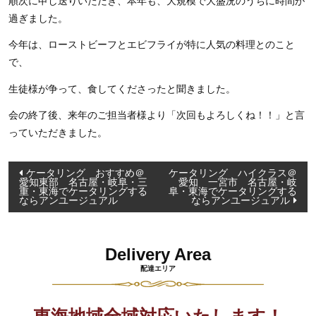
順次に申し送りいただき、本年も、大規模で大盛況のうちに時間が
過ぎました。
今年は、ローストビーフとエビフライが特に人気の料理とのこと
で、
生徒様が争って、食してくださったと聞きました。
会の終了後、来年のご担当者様より「次回もよろしくね！！」と言
っていただきました。
投
ケータリング おすすめ＠
ケータリング ハイクラス＠
愛知東部 名古屋・岐阜・三
愛知 一宮市 名古屋・岐
稿
重・東海でケータリングする
阜・東海でケータリングする
ならアンユージュアル
ならアンユージュアル
ナ
ビ
ゲ
Delivery Area
ー
配達エリア
シ
ョ
東海地域全域対応いたします！